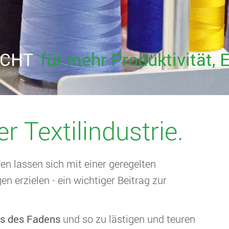
UCHT
für mehr Produktivität, E
für mehr Produktivität, E
für mehr Produktivität, E
r Textilindustrie.
en lassen sich mit einer geregelten
n erzielen - ein wichtiger Beitrag zur
ss des Fadens
und so zu lästigen und teuren