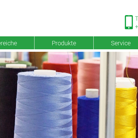
T
+
reiche
Produkte
Service